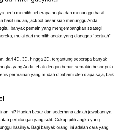
nya perlu memilih beberapa angka dan menunggu hasil
an hasil undian, jackpot besar siap menunggu Anda!
gitu, banyak pemain yang mengembangkan strategi
eka, mulai dari memilih angka yang dianggap “bertuah”
kan, dari 4D, 3D, hingga 2D, tergantung seberapa banyak
angka yang Anda tebak dengan benar, semakin besar pula
jenis permainan yang mudah dipahami oleh siapa saja, baik
el
nan ini? Hadiah besar dan sederhana adalah jawabannya.
 atau perhitungan yang sulit. Cukup pilih angka yang
unggu hasilnya. Bagi banyak orang, ini adalah cara yang