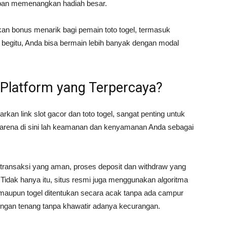
pan memenangkan hadiah besar.
rkan bonus menarik bagi pemain toto togel, termasuk
begitu, Anda bisa bermain lebih banyak dengan modal
Platform yang Terpercaya?
n link slot gacor dan toto togel, sangat penting untuk
Karena di sini lah keamanan dan kenyamanan Anda sebagai
transaksi yang aman, proses deposit dan withdraw yang
 Tidak hanya itu, situs resmi juga menggunakan algoritma
t maupun togel ditentukan secara acak tanpa ada campur
dengan tenang tanpa khawatir adanya kecurangan.