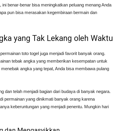
n, ini benar-benar bisa meningkatkan peluang menang Anda
siapa pun bisa merasakan kegembiraan bermain dan
gka yang Tak Lekang oleh Waktu
permainan toto togel juga menjadi favorit banyak orang.
permainan tebak angka yang memberikan kesempatan untuk
 menebak angka yang tepat, Anda bisa membawa pulang
ang dan telah menjadi bagian dari budaya di banyak negara.
jadi permainan yang dinikmati banyak orang karena
anya keberuntungan yang menjadi penentu. Mungkin hari
ng dan Mengasyikkan