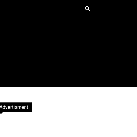
Advertisment