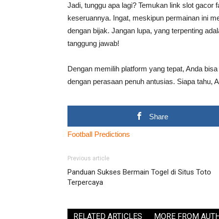
Jadi, tunggu apa lagi? Temukan link slot gacor 
keseruannya. Ingat, meskipun permainan ini 
dengan bijak. Jangan lupa, yang terpenting a
tanggung jawab!
Dengan memilih platform yang tepat, Anda bisa 
dengan perasaan penuh antusias. Siapa tahu, 
Share
Football Predictions
Previous article
Panduan Sukses Bermain Togel di Situs Toto
Terpercaya
RELATED ARTICLES
MORE FROM AUT