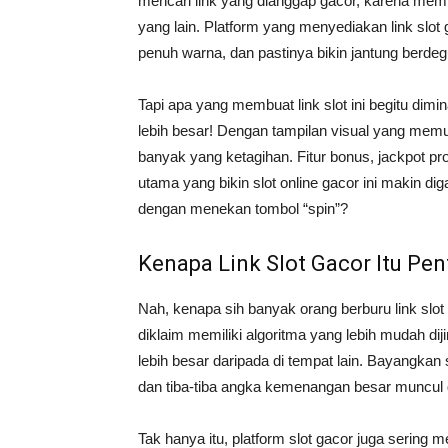
mencari link yang dianggap gacor, karena mem
yang lain. Platform yang menyediakan link slo
penuh warna, dan pastinya bikin jantung berde
Tapi apa yang membuat link slot ini begitu dim
lebih besar! Dengan tampilan visual yang memu
banyak yang ketagihan. Fitur bonus, jackpot pro
utama yang bikin slot online gacor ini makin d
dengan menekan tombol “spin”?
Kenapa Link Slot Gacor Itu Pen
Nah, kenapa sih banyak orang berburu link slot 
diklaim memiliki algoritma yang lebih mudah d
lebih besar daripada di tempat lain. Bayangka
dan tiba-tiba angka kemenangan besar muncul d
Tak hanya itu, platform slot gacor juga serin